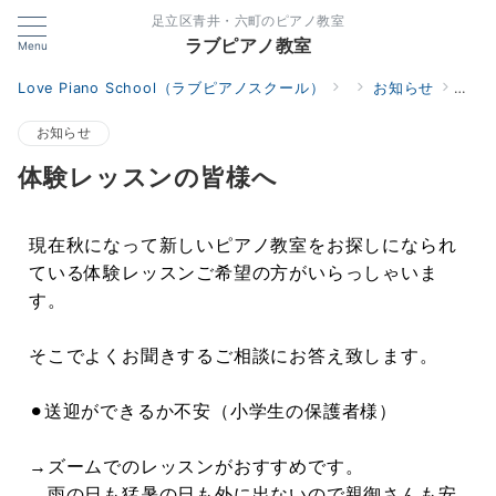
足立区青井・六町のピアノ教室
ラブピアノ教室
Menu
Love Piano School（ラブピアノスクール）
お知らせ
体験
お知らせ
体験レッスンの皆様へ
現在秋になって新しいピアノ教室をお探しになられ
ている体験レッスンご希望の方がいらっしゃいま
す。
そこでよくお聞きするご相談にお答え致します。
⚫︎送迎ができるか不安（小学生の保護者様）
→ズームでのレッスンがおすすめです。
雨の日も猛暑の日も外に出ないので親御さんも安