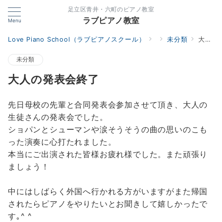
足立区青井・六町のピアノ教室
ラブピアノ教室
Menu
Love Piano School（ラブピアノスクール）
未分類
大人の発表会終了
未分類
大人の発表会終了
先日母校の先輩と合同発表会参加させて頂き、大人の
生徒さんの発表会でした。
ショパンとシューマンや涙そうそうの曲の思いのこも
った演奏に心打たれました。
本当にご出演された皆様お疲れ様でした。また頑張り
ましょう！
中にはしばらく外国へ行かれる方がいますがまた帰国
されたらピアノをやりたいとお聞きして嬉しかったで
す｡^ ^