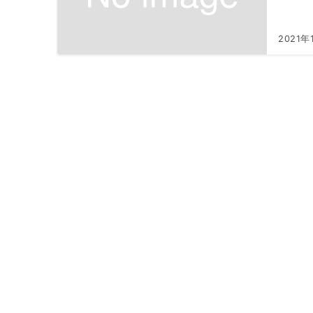
2021年