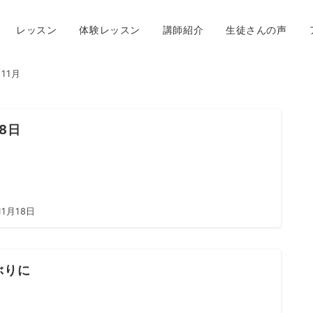
レッスン
体験レッスン
講師紹介
生徒さんの声
11月
18日
11月18日
ぶりに