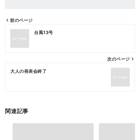
前のページ
投
台風13号
稿
ナ
次のページ
ビ
ゲ
大人の発表会終了
ー
シ
ョ
関連記事
ン