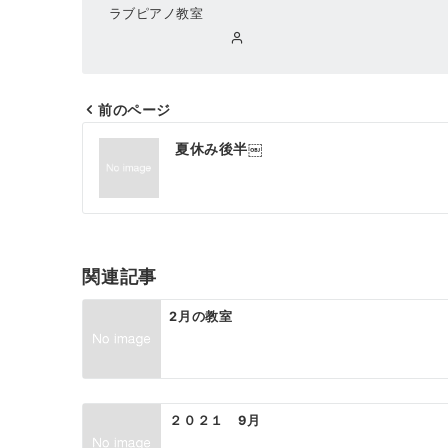
ラブピアノ教室
前のページ
投
夏休み後半￼
稿
ナ
ビ
ゲ
関連記事
ー
2月の教室
シ
ョ
ン
２０２１ 9月