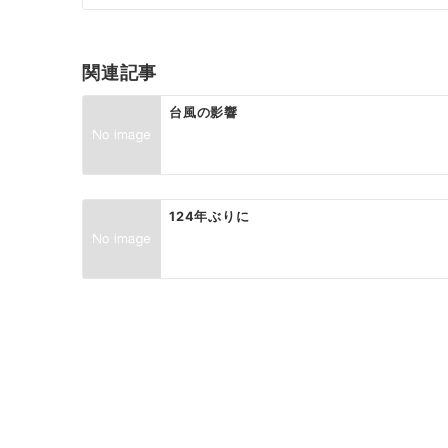
ナ
ビ
ゲ
関連記事
ー
台風の影響
シ
ョ
ン
124年ぶりに